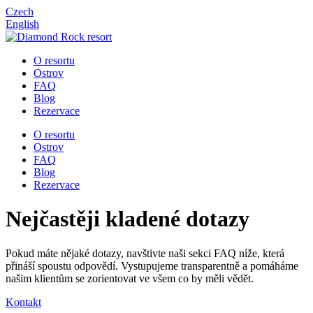
Czech
English
O resortu
Ostrov
FAQ
Blog
Rezervace
O resortu
Ostrov
FAQ
Blog
Rezervace
Nejčastěji kladené dotazy
Pokud máte nějaké dotazy, navštivte naši sekci FAQ níže, která
přináší spoustu odpovědí. Vystupujeme transparentně a pomáháme
našim klientům se zorientovat ve všem co by měli vědět.
Kontakt