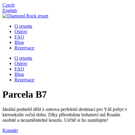
Czech
English
O resortu
Ostrov
FAQ
Blog
Rezervace
O resortu
Ostrov
FAQ
Blog
Rezervace
Parcela B7
Ideální podnebí dělá z ostrova perfektní destinaci pro Váš pobyt v
kteroukoliv roční dobu. Díky přírodnímu bohatství má Roatán
osobité a nezaměnitelné kouzlo. Určitě si ho zamilujete!
Kontakt