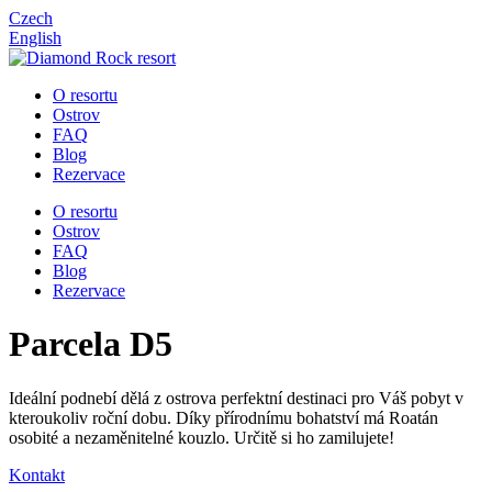
Czech
English
O resortu
Ostrov
FAQ
Blog
Rezervace
O resortu
Ostrov
FAQ
Blog
Rezervace
Parcela D5
Ideální podnebí dělá z ostrova perfektní destinaci pro Váš pobyt v
kteroukoliv roční dobu. Díky přírodnímu bohatství má Roatán
osobité a nezaměnitelné kouzlo. Určitě si ho zamilujete!
Kontakt